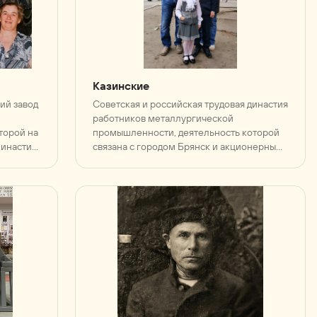
Казинские
ий завод
Советская и российская трудовая династия
работников металлургической
торой на
промышленности, деятельность которой
Династия
связана с городом Брянск и акционерным
ессий,
обществом «Производственное
её
объединение „Бежицкая сталь“» (АО «ПО
итие
„Бежицкая сталь“»)