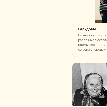
Гулидовы
Советская и росси
работников метал
промышленности, 
связана с городом
обществом «Прои
объединение „Беж
„Бежицкая сталь“»)