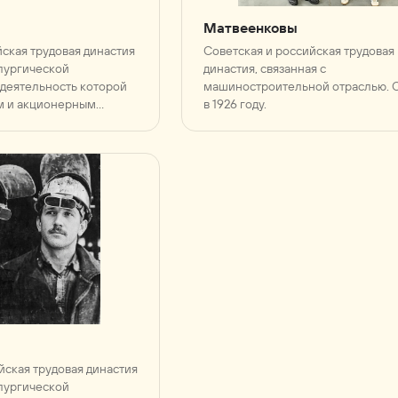
Матвеенковы
йская трудовая династия
Советская и российская трудовая
лургической
династия, связанная с
деятельность которой
машиностроительной отраслью. 
ом и акционерным
в 1926 году.
зводственное
ицкая сталь“» (АО «ПО
йская трудовая династия
лургической