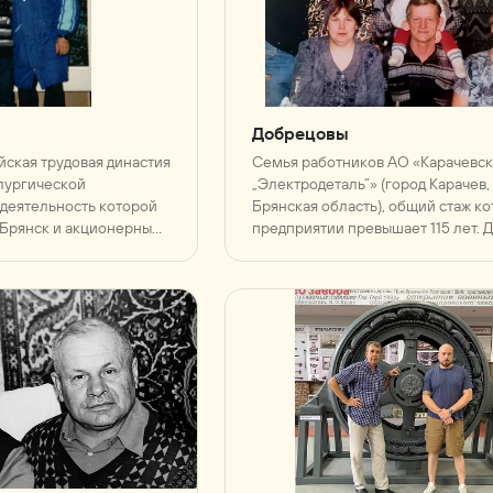
Добрецовы
йская трудовая династия
Семья работников АО «Карачевск
лургической
„Электродеталь“» (город Карачев,
деятельность которой
Брянская область), общий стаж ко
 Брянск и акционерным
предприятии превышает 115 лет. 
зводственное
известна преемственностью проф
ицкая сталь“» (АО «ПО
высоким уровнем квалификации 
представителей и вкладом в разв
завода.