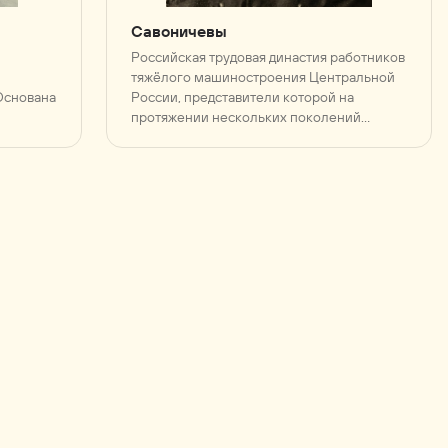
Савоничевы
Российская трудовая династия работников
тяжёлого машиностроения Центральной
Основана
России, представители которой на
протяжении нескольких поколений
трудились на машиностроительных
предприятиях Брянской области, включая
Брянский завод «Строммашина» и завод
«Ирмаш».