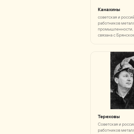
Канахины
советская и росси
работников метал
промышленности, 
связана с Брянск
обществом «Прои
объединение „Беж
„Бежицкая сталь“»)
Тереховы
Советская и росси
работников метал