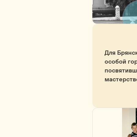
Для Брянс
особой го
посвятивш
мастерств