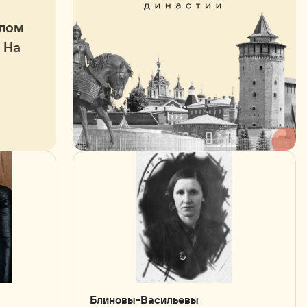
олом
 На
Блиновы-Васильевы